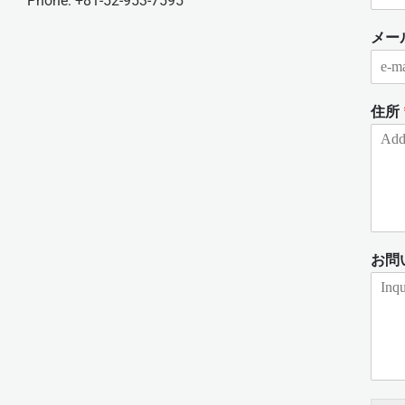
Phone: +81-52-953-7595
メー
住所
お問