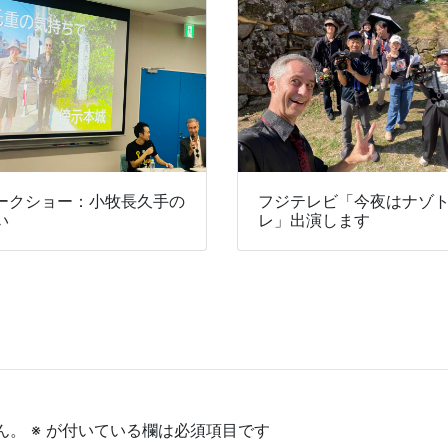
ークショー：小牧長久手の
フジテレビ「今夜はナゾ
い
レ」出演します
ん。
※
が付いている欄は必須項目です