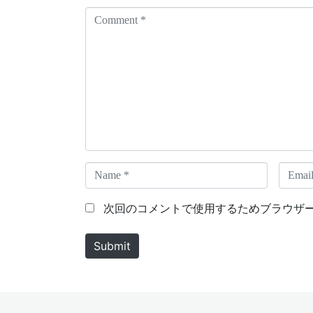
C
o
m
m
e
n
t
*
N
E
a
m
m
a
次回のコメントで使用するためブラウザ
e
i
*
l
Submit
*