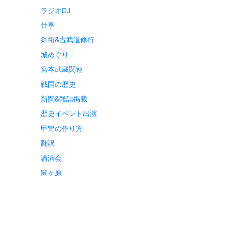
ラジオDJ
仕事
剣術&古武道修行
城めぐり
宮本武蔵関連
戦国の歴史
新聞&雑誌掲載
歴史イベント出演
甲冑の作り方
翻訳
講演会
関ヶ原