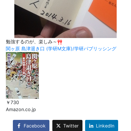
勉強するのが、楽しみ～
関ヶ原 島津退き口 (学研M文庫)/学研パブリッシング
￥730
Amazon.co.jp
Facebook
Twitter
LinkedIn