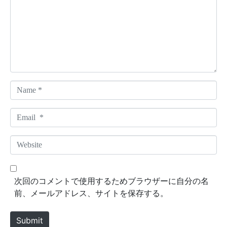
m
e
n
t
*
N
a
m
E
e
m
*
a
W
i
e
l
b
*
s
次回のコメントで使用するためブラウザーに自分の名
i
前、メールアドレス、サイトを保存する。
t
e
Submit