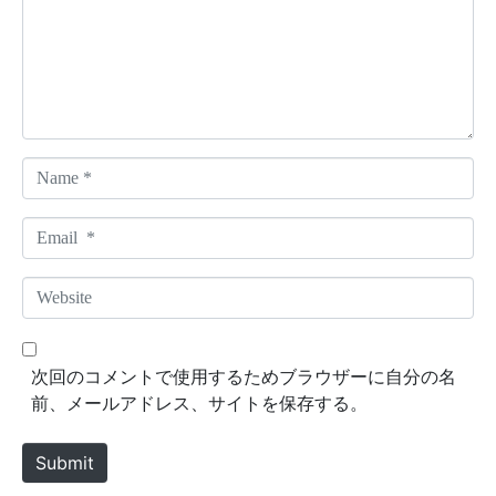
m
e
n
t
*
N
a
m
E
e
m
*
a
W
i
e
l
b
*
s
次回のコメントで使用するためブラウザーに自分の名
i
前、メールアドレス、サイトを保存する。
t
e
Submit