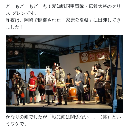
どーもどーもどーも！愛知戦国甲冑隊・広報大将のクリ
ス グレンです。
昨夜は、岡崎で開催された「家康公夏祭」に出陣してき
ました！
かなりの雨でしたが「戦に雨は関係ない！」（笑）とい
うワケで、