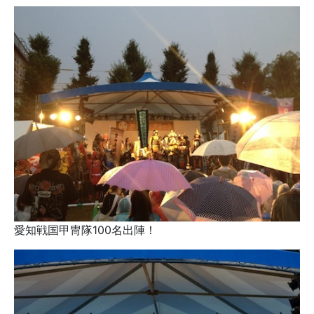
愛知戦国甲冑隊100名出陣！