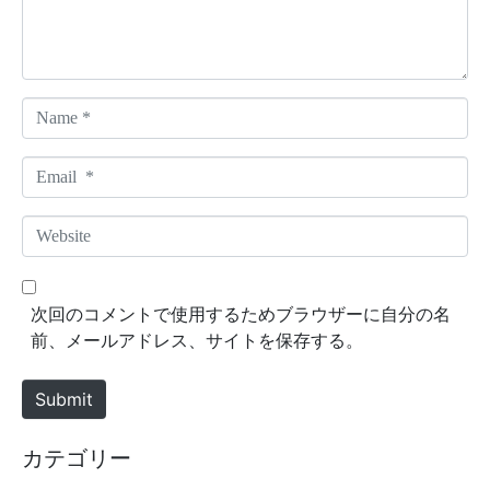
t
*
N
a
m
E
e
m
*
a
W
i
e
l
b
*
s
次回のコメントで使用するためブラウザーに自分の名
i
前、メールアドレス、サイトを保存する。
t
e
Submit
カテゴリー