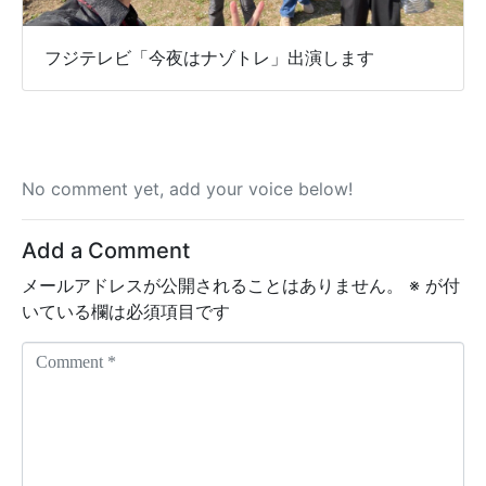
フジテレビ「今夜はナゾトレ」出演します
No comment yet, add your voice below!
Add a Comment
メールアドレスが公開されることはありません。
※
が付
いている欄は必須項目です
C
o
m
m
e
n