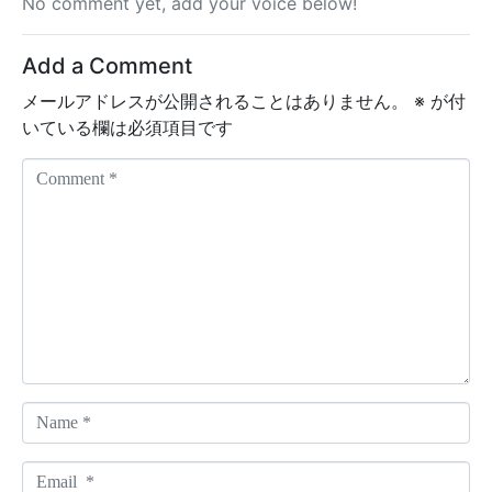
No comment yet, add your voice below!
Add a Comment
メールアドレスが公開されることはありません。
※
が付
いている欄は必須項目です
C
o
m
m
e
n
t
*
N
a
m
E