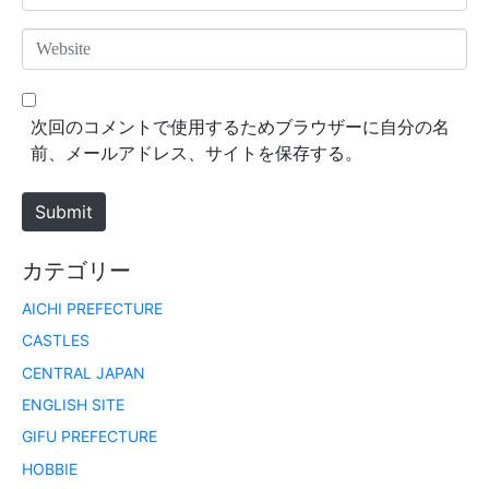
e
m
*
a
W
i
e
l
b
*
s
次回のコメントで使用するためブラウザーに自分の名
i
前、メールアドレス、サイトを保存する。
t
e
Submit
カテゴリー
AICHI PREFECTURE
CASTLES
CENTRAL JAPAN
ENGLISH SITE
GIFU PREFECTURE
HOBBIE