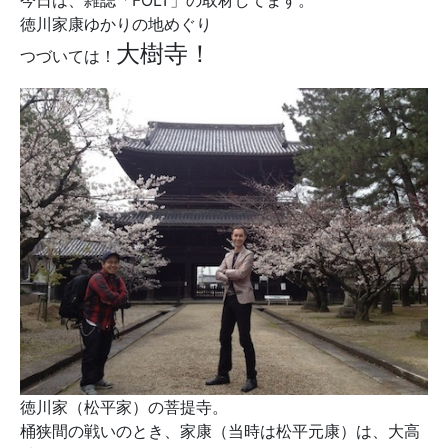
今日は、雑誌「FOLT」の取材してます。
徳川家康ゆかりの地めぐり
大樹寺！
つづいては！
徳川家（松平家）の菩提寺。
桶狭間の戦いのとき、家康（当時は松平元康）は、大高