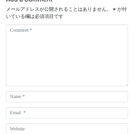
メールアドレスが公開されることはありません。
※
が付
いている欄は必須項目です
C
o
m
m
e
n
t
*
N
a
m
E
e
m
*
a
W
i
e