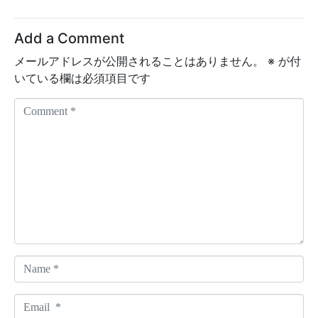
Add a Comment
メールアドレスが公開されることはありません。
※
が付
いている欄は必須項目です
C
o
m
m
e
n
t
*
N
a
m
E
e