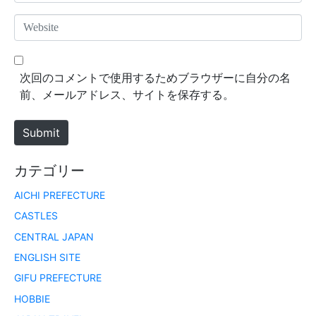
m
*
a
W
i
e
l
b
*
s
次回のコメントで使用するためブラウザーに自分の名
i
前、メールアドレス、サイトを保存する。
t
e
Submit
カテゴリー
AICHI PREFECTURE
CASTLES
CENTRAL JAPAN
ENGLISH SITE
GIFU PREFECTURE
HOBBIE