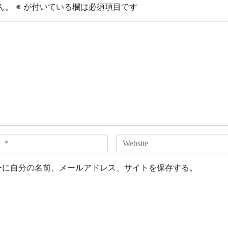
ん。
※
が付いている欄は必須項目です
W
e
b
ーに自分の名前、メールアドレス、サイトを保存する。
s
i
t
e