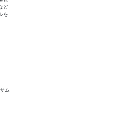
など
ルを
）サム