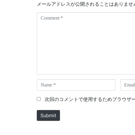
メールアドレスが公開されることはありませ
C
o
m
m
e
n
t
*
N
E
a
m
m
a
次回のコメントで使用するためブラウザ
e
i
*
l
Submit
*