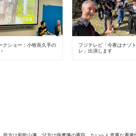
ークショー：小牧長久手の
フジテレビ「今夜はナゾ
い
レ」出演します
。母方は和歌山藩、父方は薩摩藩の重臣。たいへん貴重な重要