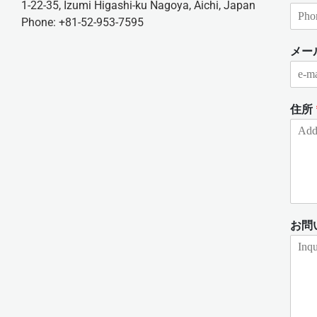
1-22-35, Izumi Higashi-ku Nagoya, Aichi, Japan
Phone: +81-52-953-7595
メー
住所
お問