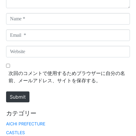
N
a
m
E
e
m
*
a
W
i
e
l
b
*
s
次回のコメントで使用するためブラウザーに自分の名
i
前、メールアドレス、サイトを保存する。
t
e
Submit
カテゴリー
AICHI PREFECTURE
CASTLES