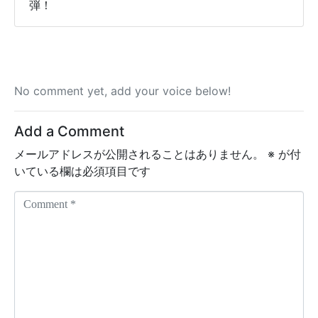
弾！
No comment yet, add your voice below!
Add a Comment
メールアドレスが公開されることはありません。
※
が付
いている欄は必須項目です
C
o
m
m
e
n
t
*