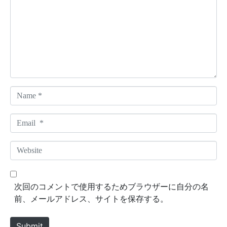
m
m
e
n
t
*
N
a
m
E
e
m
*
a
W
i
e
l
b
*
s
次回のコメントで使用するためブラウザーに自分の名
i
前、メールアドレス、サイトを保存する。
t
e
Submit