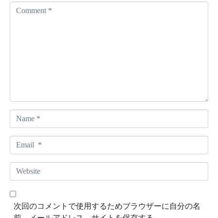
C
o
m
m
e
n
t
*
N
a
m
E
e
m
*
a
W
i
e
l
b
*
s
次回のコメントで使用するためブラウザーに自分の名
i
前、メールアドレス、サイトを保存する。