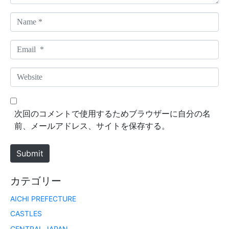
N
a
m
E
e
m
*
a
W
i
e
l
b
*
s
次回のコメントで使用するためブラウザーに自分の名
i
前、メールアドレス、サイトを保存する。
t
e
Submit
カテゴリー
AICHI PREFECTURE
CASTLES
CENTRAL JAPAN