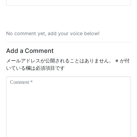
No comment yet, add your voice below!
Add a Comment
メールアドレスが公開されることはありません。
※
が付
いている欄は必須項目です
C
o
m
m
e
n
t
*