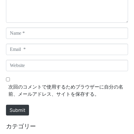
n
t
*
N
a
m
E
e
m
*
a
W
i
e
l
b
*
s
次回のコメントで使用するためブラウザーに自分の名
i
前、メールアドレス、サイトを保存する。
t
e
Submit
カテゴリー