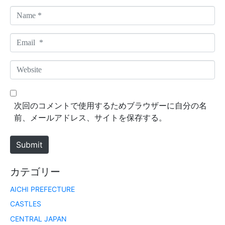
N
a
m
E
e
m
*
a
W
i
e
l
b
*
s
次回のコメントで使用するためブラウザーに自分の名
i
前、メールアドレス、サイトを保存する。
t
e
Submit
カテゴリー
AICHI PREFECTURE
CASTLES
CENTRAL JAPAN