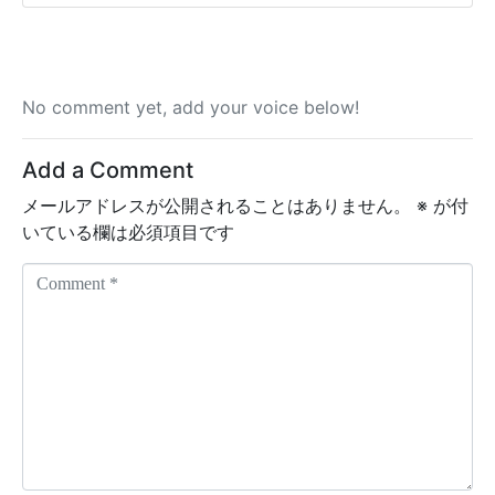
No comment yet, add your voice below!
Add a Comment
メールアドレスが公開されることはありません。
※
が付
いている欄は必須項目です
C
o
m
m
e
n
t
*