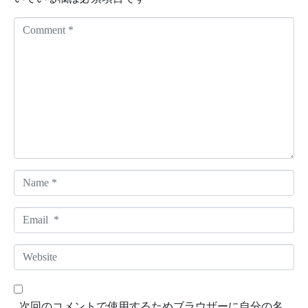
C
o
m
m
e
n
t
*
N
a
m
E
e
m
*
a
W
i
e
l
b
*
s
次回のコメントで使用するためブラウザーに自分の名