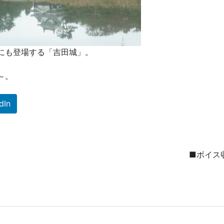
にも登場する「吉田城」。
～。
dIn
■ボイス