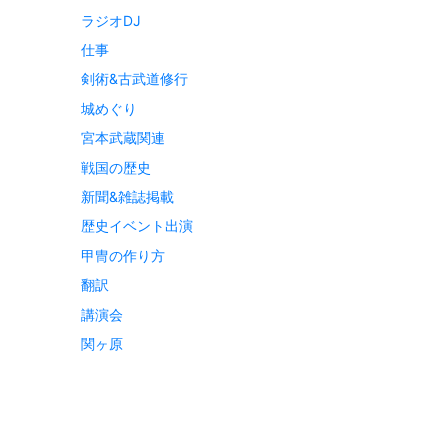
ラジオDJ
仕事
剣術&古武道修行
城めぐり
宮本武蔵関連
戦国の歴史
新聞&雑誌掲載
歴史イベント出演
甲冑の作り方
翻訳
講演会
関ヶ原