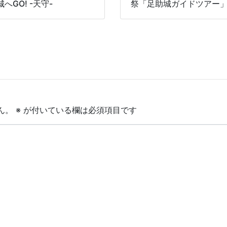
へGO! -天守-
祭「足助城ガイドツアー
ん。
※
が付いている欄は必須項目です