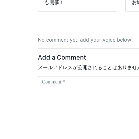
も開催！
お城
No comment yet, add your voice below!
Add a Comment
メールアドレスが公開されることはありませ
C
o
m
m
e
n
t
*