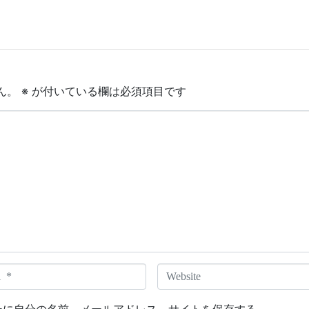
ん。
※
が付いている欄は必須項目です
W
e
b