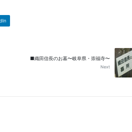
dIn
■織田信長のお墓〜岐阜県・崇福寺〜
Next