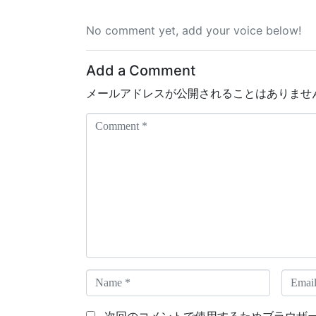
No comment yet, add your voice below!
Add a Comment
メールアドレスが公開されることはありませ
C
o
m
m
e
n
t
*
N
E
a
m
m
a