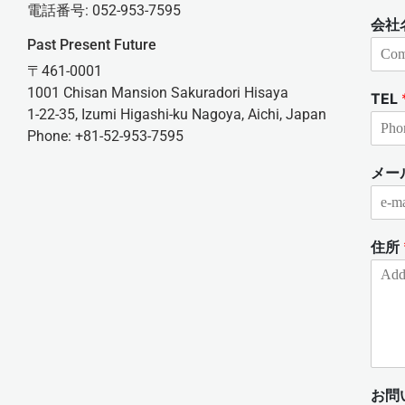
電話番号: 052-953-7595
会社
Past Present Future
〒461-0001
1001 Chisan Mansion Sakuradori Hisaya
TEL
1-22-35, Izumi Higashi-ku Nagoya, Aichi, Japan
Phone: +81-52-953-7595
メー
住所
お問