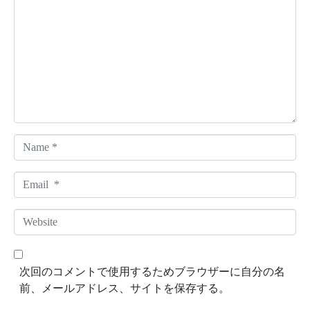
o
m
m
e
n
t
*
N
a
m
E
e
m
*
a
W
i
e
l
b
*
s
次回のコメントで使用するためブラウザーに自分の名
i
前、メールアドレス、サイトを保存する。
t