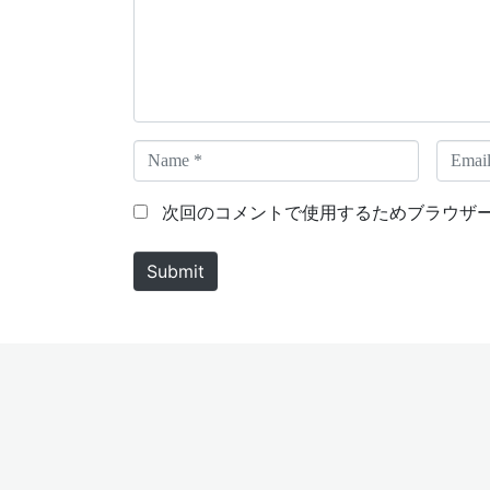
e
n
t
*
N
E
a
m
m
a
次回のコメントで使用するためブラウザ
e
i
*
l
Submit
*