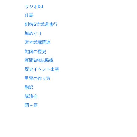
ラジオDJ
仕事
剣術&古武道修行
城めぐり
宮本武蔵関連
戦国の歴史
新聞&雑誌掲載
歴史イベント出演
甲冑の作り方
翻訳
講演会
関ヶ原