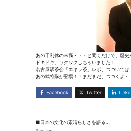
あの千利休の末裔・・・と聞くだけで、歴史
ドキドキ、ワクワクしちゃいました！
名古屋駅茶会「エキッ茶」レポ、つづいては
あの武将隊が登場！！まだまだ、つづくよ～
Facebook
Twitter
Linke
■日本の文化の素晴らしさを語る...
Previous