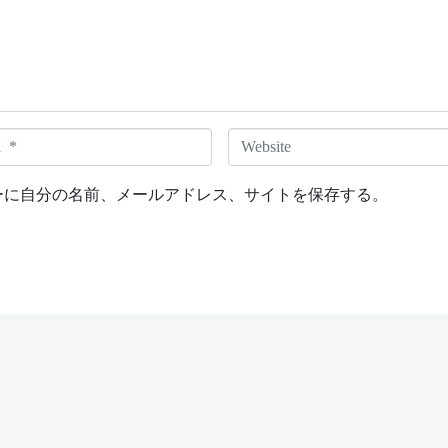
W
e
b
ーに自分の名前、メールアドレス、サイトを保存する。
s
i
t
e