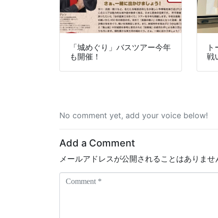
「城めぐり」バスツアー今年
ト
も開催！
戦
No comment yet, add your voice below!
Add a Comment
メールアドレスが公開されることはありませ
C
o
m
m