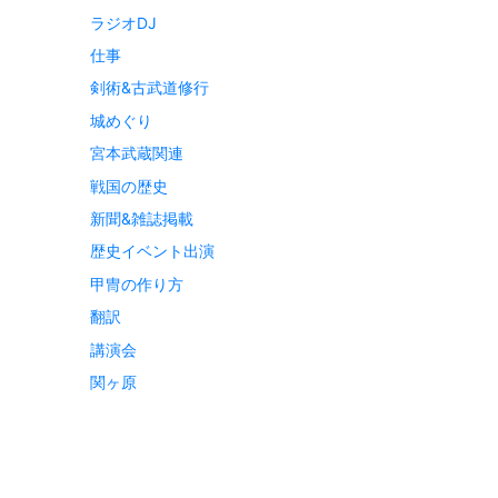
ラジオDJ
仕事
剣術&古武道修行
城めぐり
宮本武蔵関連
戦国の歴史
新聞&雑誌掲載
歴史イベント出演
甲冑の作り方
翻訳
講演会
関ヶ原