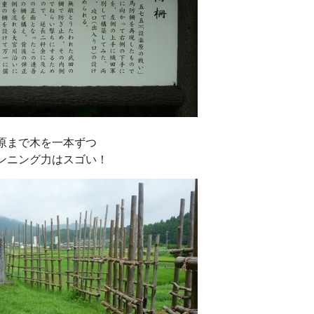
原まで木を一本ずつ
ンニング力はスゴい！