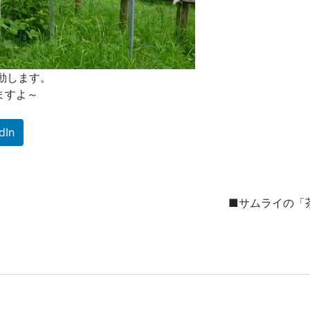
動します。
ますよ～
dIn
■サムライの「