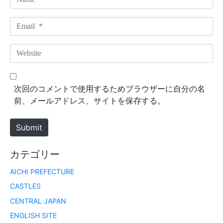
a
m
E
e
m
*
a
W
i
e
l
b
*
s
次回のコメントで使用するためブラウザーに自分の名
i
前、メールアドレス、サイトを保存する。
t
e
Submit
カテゴリー
AICHI PREFECTURE
CASTLES
CENTRAL JAPAN
ENGLISH SITE