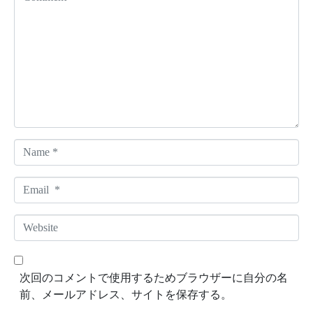
o
m
m
e
n
t
*
N
a
m
E
e
m
*
a
W
i
e
l
b
*
s
次回のコメントで使用するためブラウザーに自分の名
i
前、メールアドレス、サイトを保存する。
t