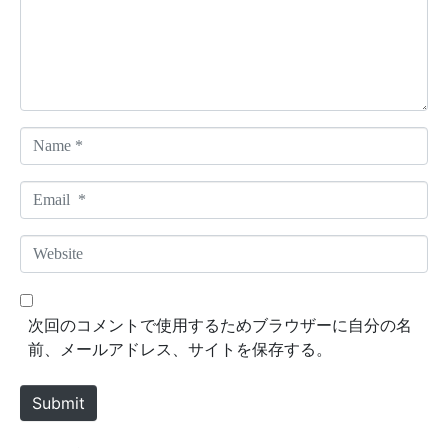
e
n
t
*
N
a
m
E
e
m
*
a
W
i
e
l
b
*
s
次回のコメントで使用するためブラウザーに自分の名
i
前、メールアドレス、サイトを保存する。
t
e
Submit