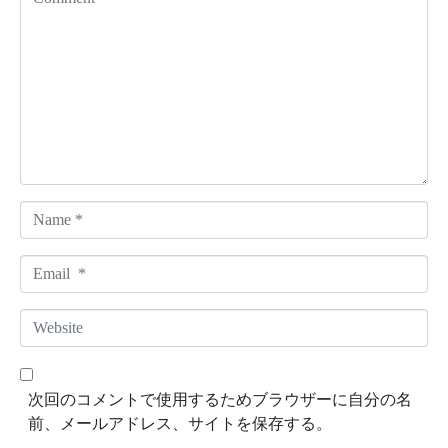
o
m
m
e
n
t
*
N
a
m
E
e
m
*
a
W
i
e
l
b
*
s
次回のコメントで使用するためブラウザーに自分の名
i
前、メールアドレス、サイトを保存する。
t