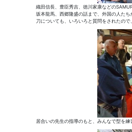
織田信長、豊臣秀吉、徳川家康などのSAMUR
坂本龍馬、西郷隆盛の話まで、外国の人たち
刀についても、いろいろと質問をされたので
居合いの先生の指導のもと、みんなで型を練