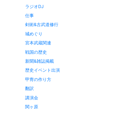
ラジオDJ
仕事
剣術&古武道修行
城めぐり
宮本武蔵関連
戦国の歴史
新聞&雑誌掲載
歴史イベント出演
甲冑の作り方
翻訳
講演会
関ヶ原