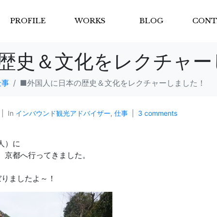
PROFILE
WORKS
BLOG
CONT
歴史＆文化をレクチャー
仕事
■外国人に日本の歴史＆文化をレクチャーしました！
In
インバウンド観光アドバイザー
,
仕事
3 comments
人）に
、京都へ行ってきました。
のぼりましたよ～！