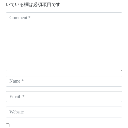
いている欄は必須項目です
C
o
m
m
e
n
t
*
N
a
m
E
e
m
*
a
W
i
e
l
b