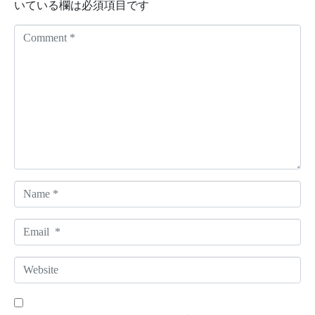
いている欄は必須項目です
C
o
m
m
e
n
t
*
N
a
m
E
e
m
*
a
W
i
e
l
b
*
s