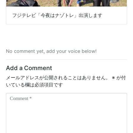
フジテレビ「今夜はナゾトレ」出演します
No comment yet, add your voice below!
Add a Comment
メールアドレスが公開されることはありません。
※
が付
いている欄は必須項目です
C
o
m
m
e
n