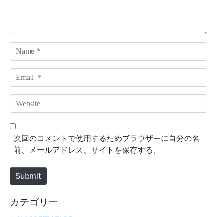
t
*
N
a
m
E
e
m
*
a
W
i
e
l
b
*
s
次回のコメントで使用するためブラウザーに自分の名
i
前、メールアドレス、サイトを保存する。
t
e
Submit
カテゴリー