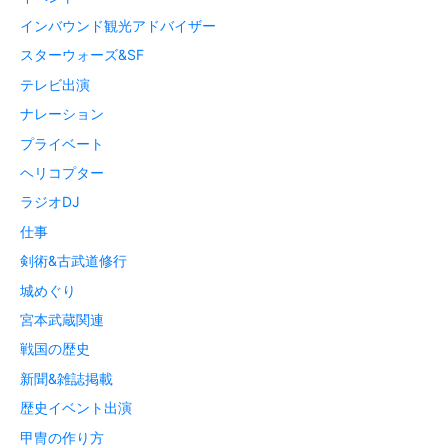
インバウンド観光アドバイザー
スターウォーズ&SF
テレビ出演
ナレーション
プライベート
ヘリコプター
ラジオDJ
仕事
剣術&古武道修行
城めぐり
宮本武蔵関連
戦国の歴史
新聞&雑誌掲載
歴史イベント出演
甲冑の作り方