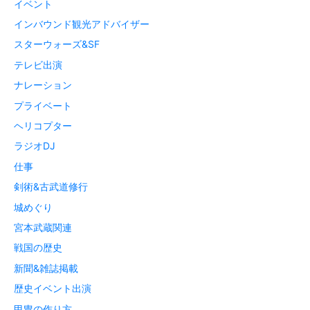
イベント
インバウンド観光アドバイザー
スターウォーズ&SF
テレビ出演
ナレーション
プライベート
ヘリコプター
ラジオDJ
仕事
剣術&古武道修行
城めぐり
宮本武蔵関連
戦国の歴史
新聞&雑誌掲載
歴史イベント出演
甲冑の作り方