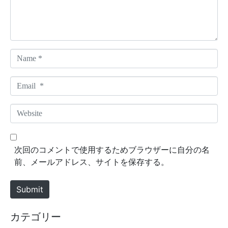
n
t
*
N
a
m
E
e
m
*
a
W
i
e
l
b
*
s
次回のコメントで使用するためブラウザーに自分の名
i
前、メールアドレス、サイトを保存する。
t
e
Submit
カテゴリー