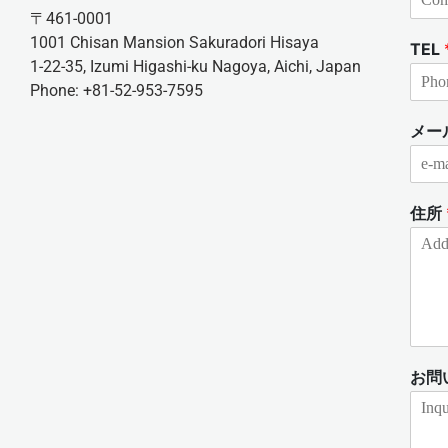
〒461-0001
1001 Chisan Mansion Sakuradori Hisaya
TEL
1-22-35, Izumi Higashi-ku Nagoya, Aichi, Japan
Phone: +81-52-953-7595
メー
住所
お問