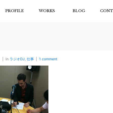
PROFILE
WORKS
BLOG
CONT
p
In
ラジオDJ
,
仕事
1 comment