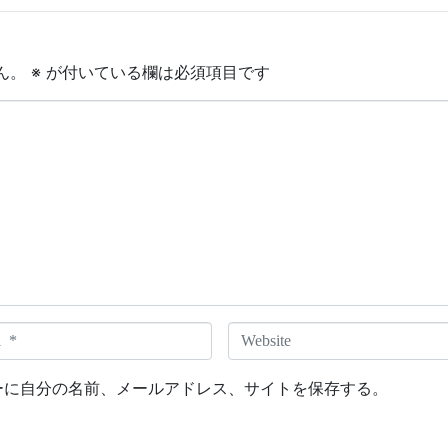
ん。
※
が付いている欄は必須項目です
W
e
b
ーに自分の名前、メールアドレス、サイトを保存する。
s
i