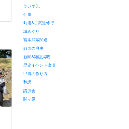
ラジオDJ
仕事
剣術&古武道修行
城めぐり
宮本武蔵関連
戦国の歴史
新聞&雑誌掲載
歴史イベント出演
甲冑の作り方
翻訳
講演会
関ヶ原
ト