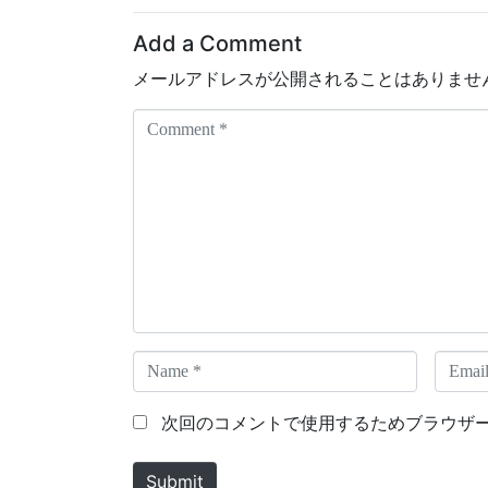
Add a Comment
メールアドレスが公開されることはありませ
C
o
m
m
e
n
t
*
N
E
a
m
m
a
次回のコメントで使用するためブラウザ
e
i
*
l
Submit