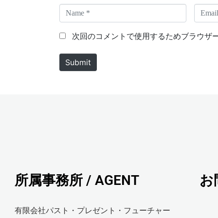
N
E
a
m
m
a
次回のコメントで使用するためブラウザ
e
i
*
l
Submit
*
所属事務所 / AGENT
お
有限会社パスト・プレゼント・フューチャー