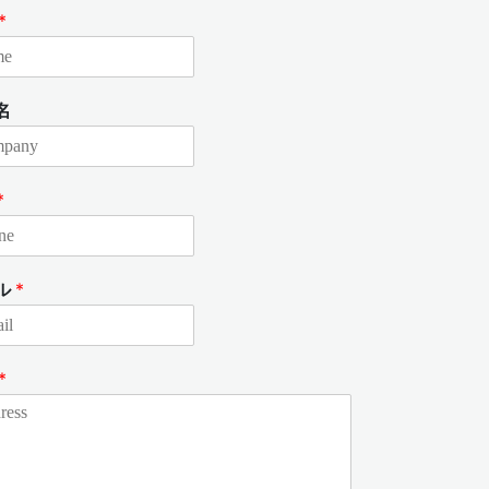
*
名
*
ル
*
*