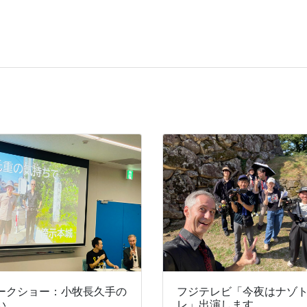
ークショー：小牧長久手の
フジテレビ「今夜はナゾ
い
レ」出演します