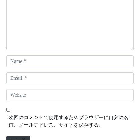
m
m
e
n
t
*
N
a
m
E
e
m
*
a
W
i
e
l
b
*
s
次回のコメントで使用するためブラウザーに自分の名
i
前、メールアドレス、サイトを保存する。
t
e