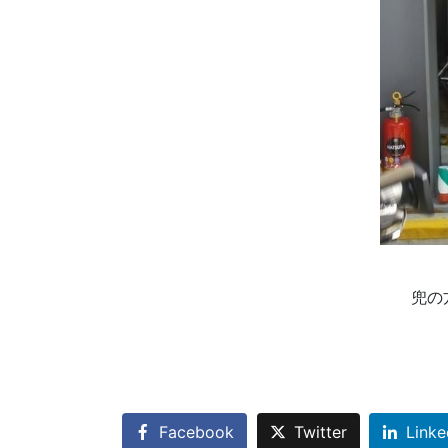
兜の
Facebook
Twitter
Linke