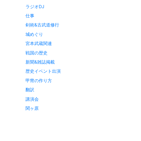
ラジオDJ
仕事
剣術&古武道修行
城めぐり
宮本武蔵関連
戦国の歴史
新聞&雑誌掲載
歴史イベント出演
甲冑の作り方
翻訳
講演会
関ヶ原