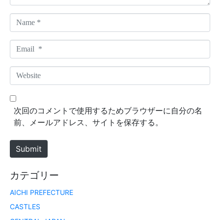
N
a
m
E
e
m
*
a
W
i
e
l
b
*
s
次回のコメントで使用するためブラウザーに自分の名
i
前、メールアドレス、サイトを保存する。
t
e
Submit
カテゴリー
AICHI PREFECTURE
CASTLES