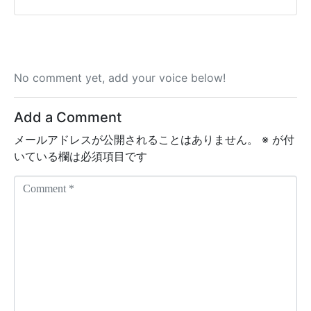
No comment yet, add your voice below!
Add a Comment
メールアドレスが公開されることはありません。
※
が付
いている欄は必須項目です
C
o
m
m
e
n
t
*