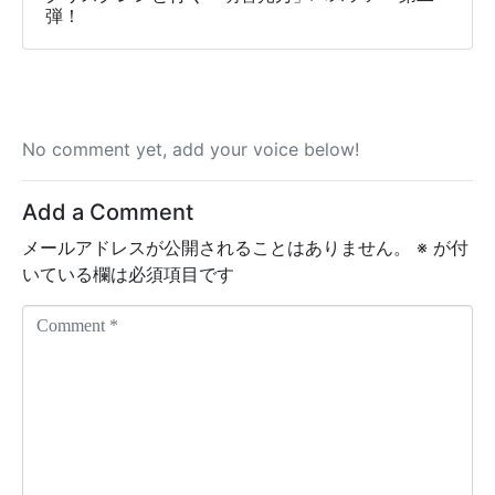
弾！
No comment yet, add your voice below!
Add a Comment
メールアドレスが公開されることはありません。
※
が付
いている欄は必須項目です
C
o
m
m
e
n
t