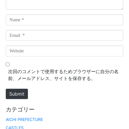
*
N
a
m
E
e
m
*
a
W
i
e
l
b
*
s
次回のコメントで使用するためブラウザーに自分の名
i
前、メールアドレス、サイトを保存する。
t
e
Submit
カテゴリー
AICHI PREFECTURE
CASTLES