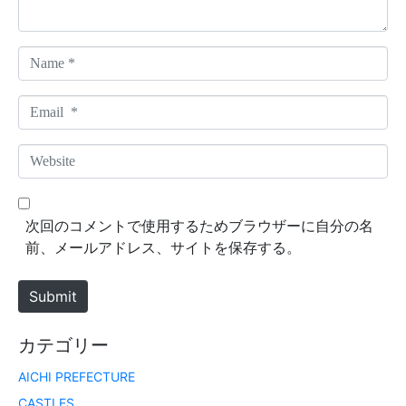
*
N
a
m
E
e
m
*
a
W
i
e
l
b
*
s
次回のコメントで使用するためブラウザーに自分の名
i
前、メールアドレス、サイトを保存する。
t
e
Submit
カテゴリー
AICHI PREFECTURE
CASTLES