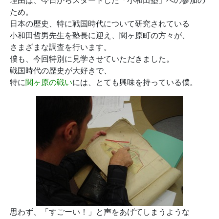
理由は、今日からスタートした
「小和田塾」
への参加の
ため。
日本の歴史、特に戦国時代について研究されている
小和田哲男先生
を塾長に迎え、関ヶ原町の方々が、
さまざまな調査を行います。
僕も、今回特別に見学させていただきました。
戦国時代の歴史が大好きで、
特に
関ヶ原の戦い
には、とても興味を持っている僕。
思わず、
「すごーい！」
と声をあげてしまうような