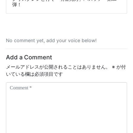
弾！
No comment yet, add your voice below!
Add a Comment
メールアドレスが公開されることはありません。
※
が付
いている欄は必須項目です
C
o
m
m
e
n
t