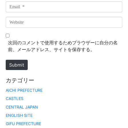
m
E
e
m
*
a
W
i
e
l
b
*
s
次回のコメントで使用するためブラウザーに自分の名
i
前、メールアドレス、サイトを保存する。
t
e
Submit
カテゴリー
AICHI PREFECTURE
CASTLES
CENTRAL JAPAN
ENGLISH SITE
GIFU PREFECTURE