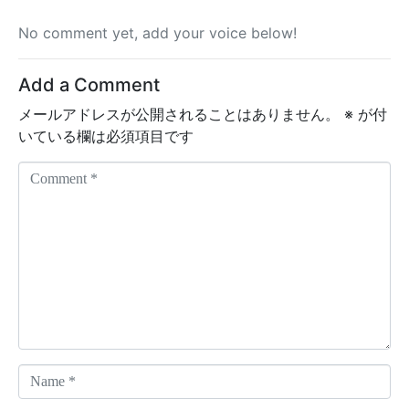
No comment yet, add your voice below!
Add a Comment
メールアドレスが公開されることはありません。
※
が付
いている欄は必須項目です
C
o
m
m
e
n
t
*
N
a