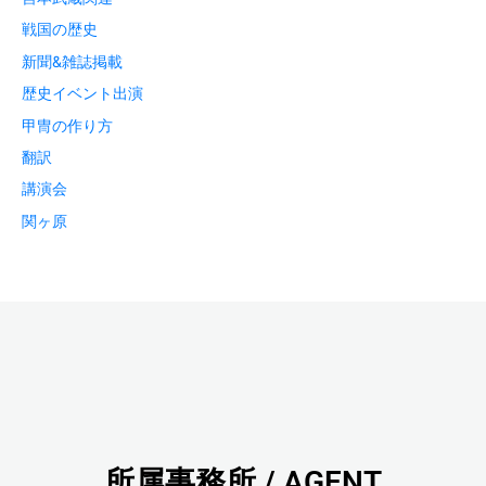
戦国の歴史
新聞&雑誌掲載
歴史イベント出演
甲冑の作り方
翻訳
講演会
関ヶ原
所属事務所 / AGENT