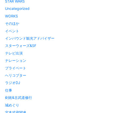
STAR WARS
Uncategorized
WORKS
そのほか
イベント
インバウンド観光アドバイザー
スターウォーズ&SF
テレビ出演
ナレーション
プライベート
ヘリコプター
ラジオDJ
仕事
剣術&古武道修行
城めぐり
宮本武蔵関連