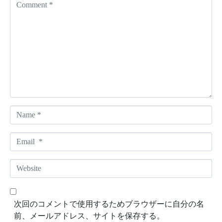
C
o
m
m
e
n
t
*
N
a
m
E
e
m
*
a
W
i
e
l
b
*
s
次回のコメントで使用するためブラウザーに自分の名
i
前、メールアドレス、サイトを保存する。