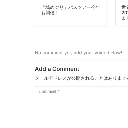
「城めぐり」バスツアー今年
世
も開催！
2
ま
No comment yet, add your voice below!
Add a Comment
メールアドレスが公開されることはありませ
C
o
m
m
e
n