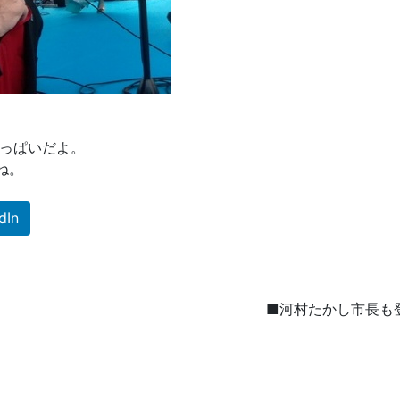
いっぱいだよ。
ね。
dIn
■河村たかし市長も