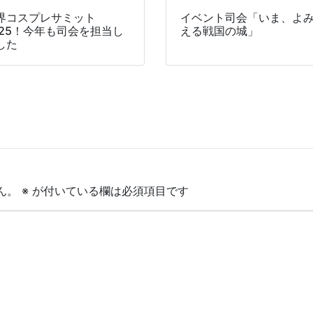
界コスプレサミット
イベント司会「いま、よ
025！今年も司会を担当し
える戦国の城」
した
ん。
※
が付いている欄は必須項目です