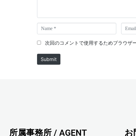
t
*
N
E
a
m
m
a
次回のコメントで使用するためブラウザ
e
i
*
l
Submit
*
所属事務所 / AGENT
お