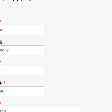
*
名
*
ル
*
*