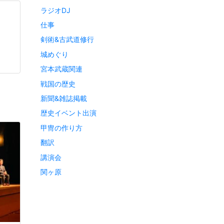
ラジオDJ
仕事
剣術&古武道修行
城めぐり
宮本武蔵関連
戦国の歴史
新聞&雑誌掲載
歴史イベント出演
甲冑の作り方
翻訳
講演会
関ヶ原