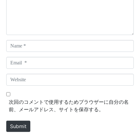
e
n
t
*
N
a
m
E
e
m
*
a
W
i
e
l
b
*
s
次回のコメントで使用するためブラウザーに自分の名
i
前、メールアドレス、サイトを保存する。
t
e
Submit