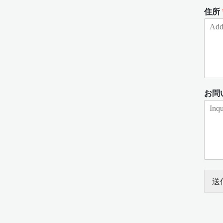
住所
お問
送