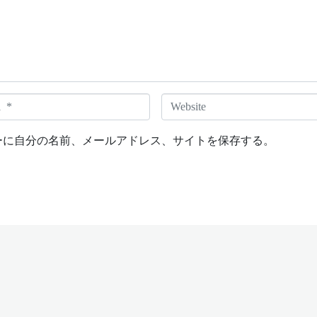
W
e
b
ーに自分の名前、メールアドレス、サイトを保存する。
s
i
t
e