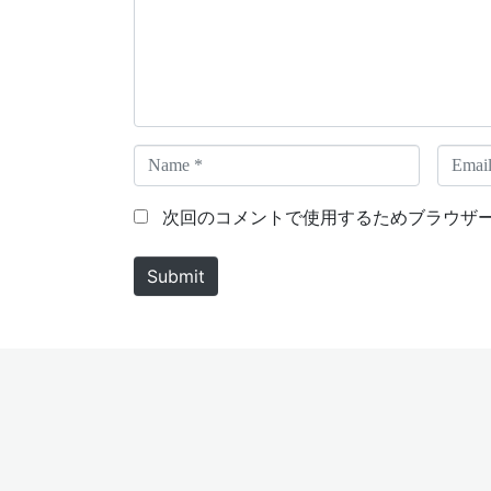
e
n
t
*
N
E
a
m
m
a
次回のコメントで使用するためブラウザ
e
i
*
l
Submit
*