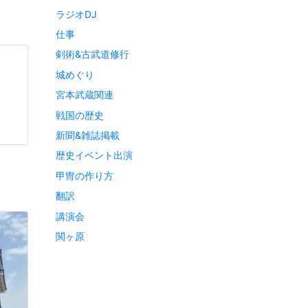
ラジオDJ
仕事
剣術&古武道修行
城めぐり
宮本武蔵関連
戦国の歴史
新聞&雑誌掲載
歴史イベント出演
甲冑の作り方
翻訳
講演会
関ヶ原