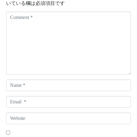
いている欄は必須項目です
C
o
m
m
e
n
t
*
N
a
m
E
e
m
*
a
W
i
e
l
b
*