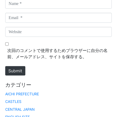
N
a
m
E
e
m
*
a
W
i
e
l
b
*
s
次回のコメントで使用するためブラウザーに自分の名
i
前、メールアドレス、サイトを保存する。
t
e
Submit
カテゴリー
AICHI PREFECTURE
CASTLES
CENTRAL JAPAN
ENGLISH SITE