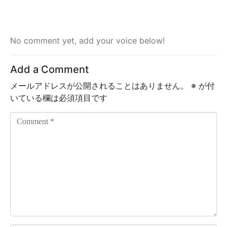
No comment yet, add your voice below!
Add a Comment
メールアドレスが公開されることはありません。
※
が付
いている欄は必須項目です
C
o
m
m
e
n
t
*