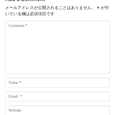
メールアドレスが公開されることはありません。
※
が付
いている欄は必須項目です
C
o
m
m
e
n
t
*
N
a
m
E
e
m
*
a
W
i
e