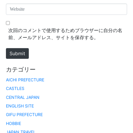
*
a
W
i
e
l
b
*
s
次回のコメントで使用するためブラウザーに自分の名
i
前、メールアドレス、サイトを保存する。
t
e
Submit
カテゴリー
AICHI PREFECTURE
CASTLES
CENTRAL JAPAN
ENGLISH SITE
GIFU PREFECTURE
HOBBIE
JAPAN TRAVEL