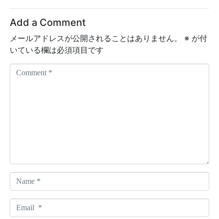
Add a Comment
メールアドレスが公開されることはありません。
※
が付
いている欄は必須項目です
C
o
m
m
e
n
t
*
N
a
m
E
e
m