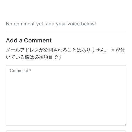
No comment yet, add your voice below!
Add a Comment
メールアドレスが公開されることはありません。
※
が付
いている欄は必須項目です
C
o
m
m
e
n
t
*