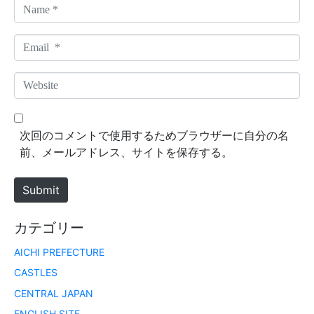
N
a
m
E
e
m
*
a
W
i
e
l
b
*
s
次回のコメントで使用するためブラウザーに自分の名
i
前、メールアドレス、サイトを保存する。
t
e
Submit
カテゴリー
AICHI PREFECTURE
CASTLES
CENTRAL JAPAN
ENGLISH SITE