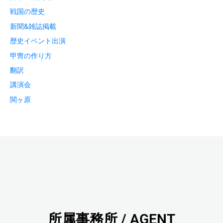
戦国の歴史
新聞&雑誌掲載
歴史イベント出演
甲冑の作り方
翻訳
講演会
関ヶ原
所属事務所 / AGENT