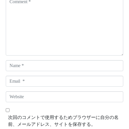
o
m
m
e
n
t
*
N
a
m
E
e
m
*
a
W
i
e
l
b
*
s
次回のコメントで使用するためブラウザーに自分の名
i
前、メールアドレス、サイトを保存する。
t