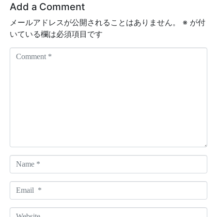
Add a Comment
メールアドレスが公開されることはありません。
※
が付
いている欄は必須項目です
C
o
m
m
e
n
t
*
N
a
m
E
e
m
*
a
W