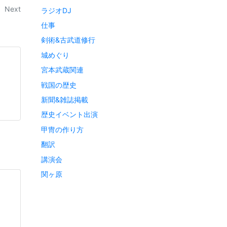
Next
ラジオDJ
仕事
剣術&古武道修行
城めぐり
宮本武蔵関連
戦国の歴史
新聞&雑誌掲載
歴史イベント出演
甲冑の作り方
翻訳
講演会
関ヶ原