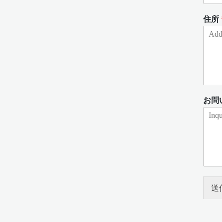
住所
お問
送