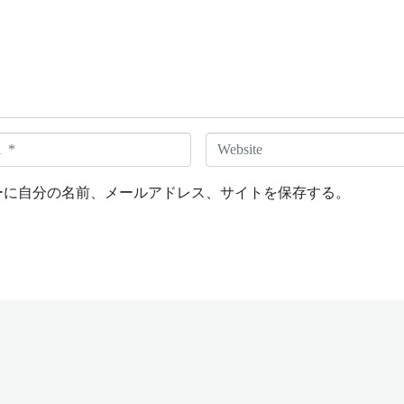
W
e
b
ーに自分の名前、メールアドレス、サイトを保存する。
s
i
t
e