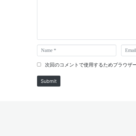
m
e
n
t
*
N
E
a
m
m
a
次回のコメントで使用するためブラウザ
e
i
*
l
Submit
*