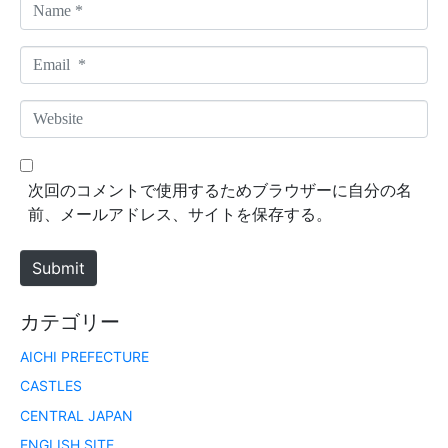
N
a
m
E
e
m
*
a
W
i
e
l
b
*
s
次回のコメントで使用するためブラウザーに自分の名
i
前、メールアドレス、サイトを保存する。
t
e
Submit
カテゴリー
AICHI PREFECTURE
CASTLES
CENTRAL JAPAN
ENGLISH SITE