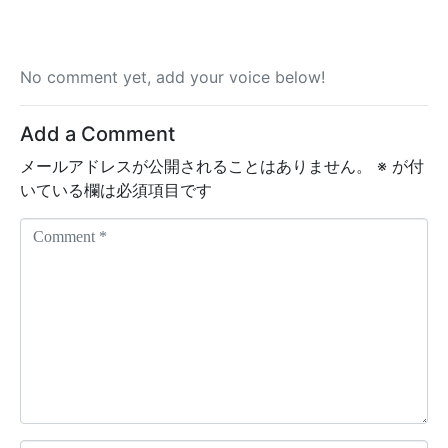
No comment yet, add your voice below!
Add a Comment
メールアドレスが公開されることはありません。
※
が付
いている欄は必須項目です
C
o
m
m
e
n
t
*